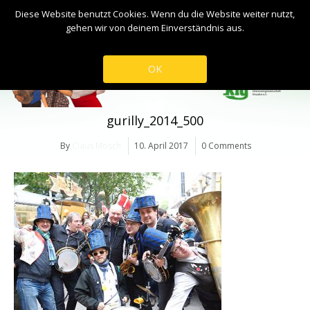
Diese Website benutzt Cookies. Wenn du die Website weiter nutzt,
gehen wir von deinem Einverständnis aus.
OK
gurilly_2014_500
By
Claus Mosch
10. April 2017
0 Comments