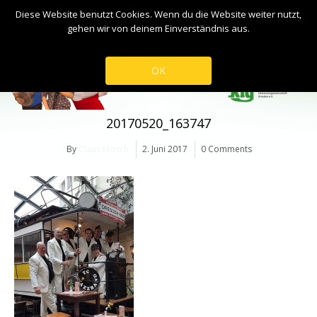
Diese Website benutzt Cookies. Wenn du die Website weiter nutzt,
gehen wir von deinem Einverständnis aus.
OK
20170520_163747
By
Claus Mosch
2. Juni 2017
0 Comments